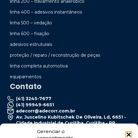
linha 200 – travamento anaeróbico
linha 400 – adesivos instantâneos
linha 500 – vedação
linha 600 – fixação
adesivos estruturais
proteção / reparo / reconstrução de peças
linha completa automotiva
equipamentos
Contato
(41) 3245-7677
(41) 99949-6651
adecorr@adecorr.com.br
Av. Juscelino Kubitschek De Oliveira, Ld, 6651 -
Cidade Industrial de Curitiba, Curitiba - PR,
81250-160
Gerenciar o
consentimento