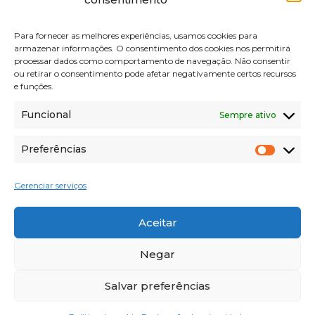
Para fornecer as melhores experiências, usamos cookies para
armazenar informações. O consentimento dos cookies nos permitirá
processar dados como comportamento de navegação. Não consentir
ou retirar o consentimento pode afetar negativamente certos recursos
e funções.
PARCEIROS:
Funcional
Sempre ativo
Preferências
Prefer
VOLTAR AO TOPO
Gerenciar serviços
Aceitar
Negar
©2026 Adecorr. Todos os direitos reservados.
Desenvolvido por
Fresh Lab Agência de Marketing
Digital
Salvar preferências
ORÇAMENTO